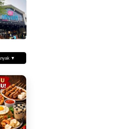
anyak ▼