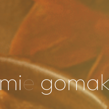
m
i
e
g
o
m
a