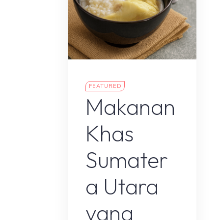
Makanan Nusantara
FEATURED
Makanan
Khas
Sumater
a Utara
yang