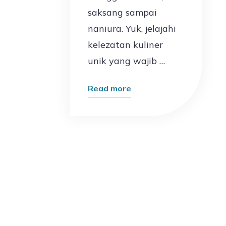
saksang sampai
naniura. Yuk, jelajahi
kelezatan kuliner
unik yang wajib …
"Makanan
Read more
Khas
Sumatera
Utara
yang
Bikin
Lidah
Bergoyang!
Sudah