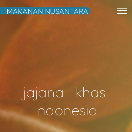
Skip
MAKANAN NUSANTARA
to
content
j
a
j
a
n
a
n
k
h
a
s
i
n
d
o
n
e
s
i
a