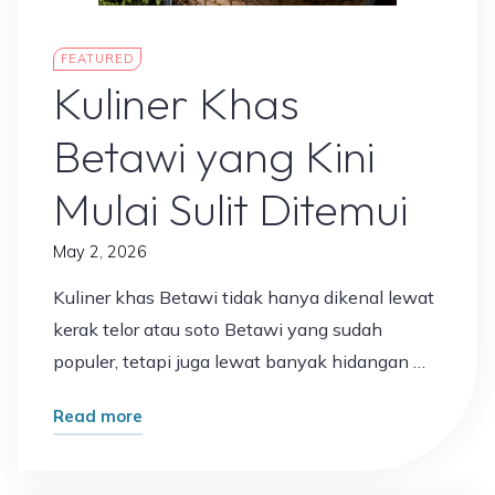
Makanan Nusantara
FEATURED
Kuliner Khas
Betawi yang Kini
Mulai Sulit Ditemui
May 2, 2026
Kuliner khas Betawi tidak hanya dikenal lewat
kerak telor atau soto Betawi yang sudah
populer, tetapi juga lewat banyak hidangan …
"Kuliner
Read more
Khas
Betawi
Leave a comment