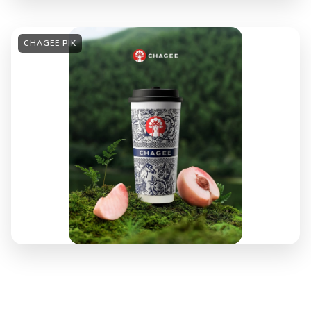
CHAGEE PIK