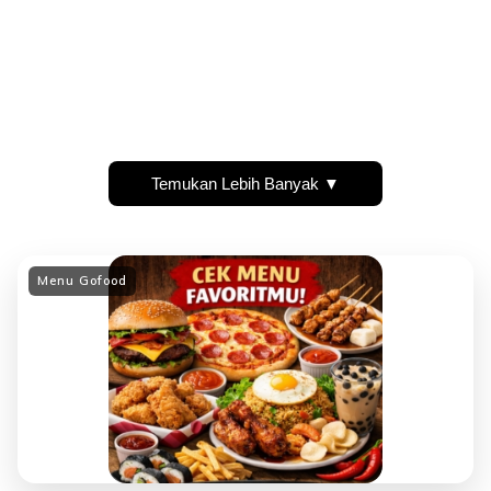
Temukan Lebih Banyak ▼
Menu Gofood