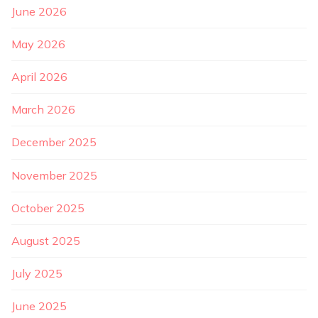
Seru"
June 2026
May 2026
April 2026
March 2026
December 2025
November 2025
October 2025
August 2025
July 2025
June 2025